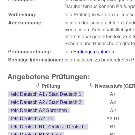
Darüber hinaus können Prüfunge
Verbreitung:
telc-Prüfungen werden in Deuts
Anerkennung:
In allen deutschsprachigen Lände
wenn es um Aufenthaltstitel geht.
International genießen telc-Zerti
Schulen und Hochschulen große
Prüfungsordnung:
telc Prüfungsregularien
Sonstige Informationen:
Informationen zu barrierefreien 
Angebotene Prüfungen:
Prüfung
Niveaustufe (GER
A1
telc Deutsch A1 / Start Deutsch 1
A2
telc Deutsch A2 / Start Deutsch 2
A2
telc Deutsch A2 Sprechen
A2-B1
telc Deutsch A2-B1
B1
telc Deutsch B1: Zertifikat Deutsch
B1
telc Deutsch B1 Schule