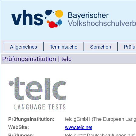
Allgemeines
Terminsuche
Sprachen
Prüf
Prüfungsinstitution |
telc
Prüfungsinstitution:
telc gGmbH (The European Langu
WebSite:
www.telc.net
Prüfungen:
telc bietet Deutschprüfungen auf