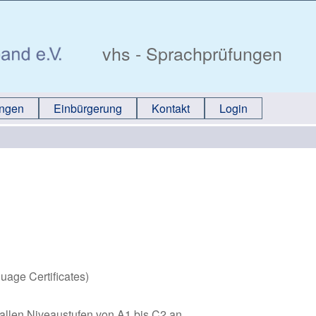
vhs - Sprachprüfungen
ungen
Einbürgerung
Kontakt
Login
age Certificates)
 allen Niveaustufen von A1 bis C2 an.