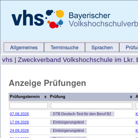
Allgemeines
Terminsuche
Sprachen
Prüf
vhs |
Zweckverband Volkshochschule im Lkr. 
Anzeige Prüfungen
Prüfungstermin
Prüfung
A
07.08.2026
DTB Deutsch-Test für den Beruf B2
K
17.09.2026
Einbürgerungstest
K
24.09.2026
Einbürgerungstest
K