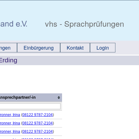
vhs - Sprachprüfungen
ungen
Einbürgerung
Kontakt
Login
Erding
nsprechpartner/-in
ronner, Irina
(
08122 9787-2104
)
ronner, Irina
(
08122 9787-2104
)
ronner, Irina
(
08122 9787-2104
)